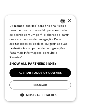
×
Utilizamos 'cookies' para fins analíticos e
PORTUGUESE
para lhe mostrar conteúdo personalizado
de acordo com um perfil elaborado a partir
ENGLISH
dos seus hábitos de navegação. Pode
aceitar todos os 'cookies' ou gerir as suas
preferências no painel de configurações.
Para mais informações, consulte a
'Cookies'.
SHOW ALL PARTNERS
(1645) →
ACEITAR TODOS OS COOKIES
RECUSAR
MOSTRAR DETALHES