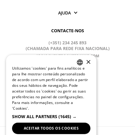
AJUDA
CONTACTE-NOS
(+351) 234 245 893
(CHAMADA PARA REDE FIXA NACIONAL)
APOIOCLIENTE@QUEBRAMAR.COM
×
Dias úteis
Utilizamos 'cookies' para fins analíticos e
9:00 - 13:00; 14:00 - 18:00 (GMT)
PORTUGUESE
para lhe mostrar conteúdo personalizado
de acordo com um perfil elaborado a partir
REDES SOCIAIS
ENGLISH
dos seus hábitos de navegação. Pode
aceitar todos os 'cookies' ou gerir as suas
preferências no painel de configurações.
Para mais informações, consulte a
MUDAR IDIOMA
'Cookies'.
SHOW ALL PARTNERS
(1645) →
PT
ACEITAR TODOS OS COOKIES