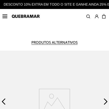
E E GANHE AINDA 25% EM CASHBACK EM TODAS AS COMPRAS
MULHER
COLEÇÃO
M
PRODUTOS ALTERNATIVOS