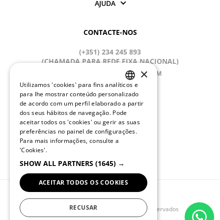
AJUDA
CONTACTE-NOS
(+351) 234 245 893
(CHAMADA PARA REDE FIXA NACIONAL)
×
APOIOCLIENTE@QUEBRAMAR.COM
Utilizamos 'cookies' para fins analíticos e
Dias úteis
PORTUGUESE
para lhe mostrar conteúdo personalizado
9:00 - 13:00; 14:00 - 18:00 (GMT)
de acordo com um perfil elaborado a partir
ENGLISH
dos seus hábitos de navegação. Pode
REDES SOCIAIS
aceitar todos os 'cookies' ou gerir as suas
preferências no painel de configurações.
Para mais informações, consulte a
'Cookies'.
MUDAR IDIOMA
SHOW ALL PARTNERS
(1645) →
ACEITAR TODOS OS COOKIES
RECUSAR
© 2025 QUEBRAMAR Todos os diretos reservados