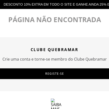
NHE AINDA 25% EM CASHBACK EM TODAS AS COMPRAS
DESCO
PÁGINA NÃO ENCONTRADA
CLUBE QUEBRAMAR
Crie uma conta e torne-se membro do Clube Quebramar
REGISTE-SE