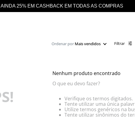
MPRAS
DESCONTO 10% EXTRA EM TODO O SI
Filtrar
Ordenar por
Mais vendidos
Nenhum produto encontrado
O que eu devo fazer?
S!
Verifique os termos digitados.
Tente utilizar uma única palavr
Utilize termos genéricos na bu
Tente utilizar sinônimos do te