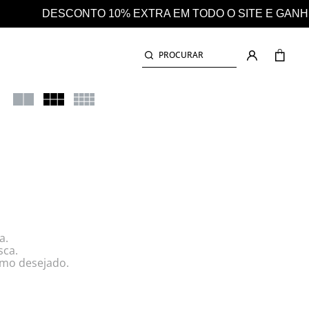
TE E GANHE AINDA 25% EM CASHBACK EM TODAS AS C
PROCURAR
a.
sca.
rmo desejado.