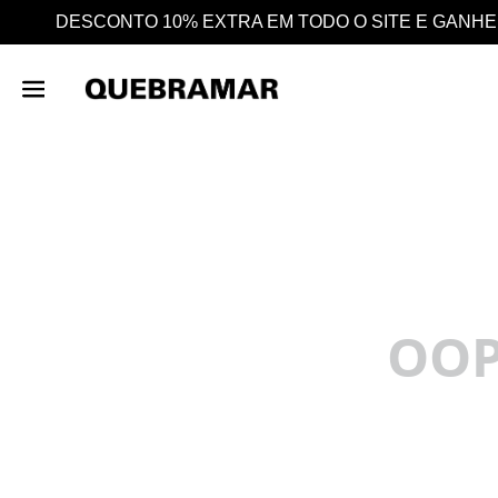
E E GANHE AINDA 25% EM CASHBACK EM TODAS AS CO
OOP