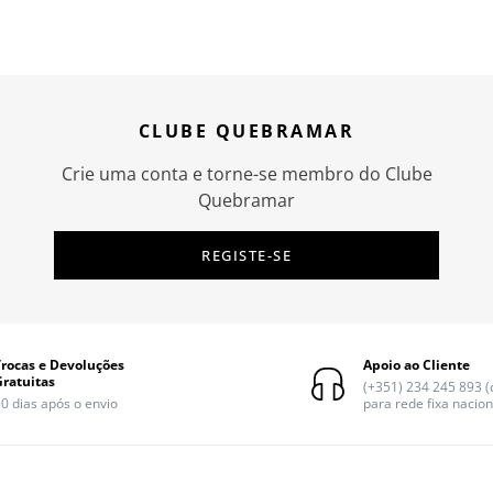
CLUBE QUEBRAMAR
Crie uma conta e torne-se membro do Clube
Quebramar
REGISTE-SE
Trocas e Devoluções
Apoio ao Cliente
Gratuitas
(+351) 234 245 893 
0 dias após o envio
para rede fixa nacion