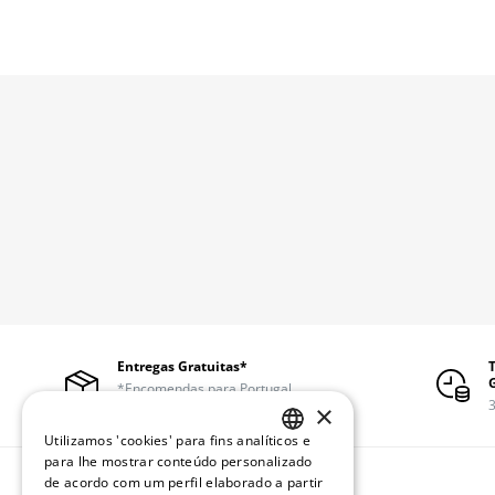
Entregas Gratuitas*
*Encomendas para Portugal
continental a partir de 50€
3
×
Utilizamos 'cookies' para fins analíticos e
PORTUGUESE
para lhe mostrar conteúdo personalizado
de acordo com um perfil elaborado a partir