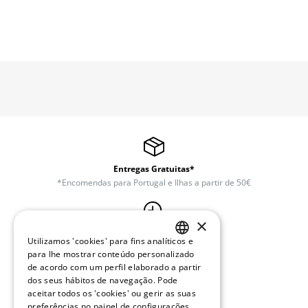
Entregas Gratuitas*
*Encomendas para Portugal e Ilhas a partir de 50€
×
Trocas e Devoluções Gratuitas
Utilizamos 'cookies' para fins analíticos e
30 dias após o envio
PORTUGUESE
para lhe mostrar conteúdo personalizado
de acordo com um perfil elaborado a partir
ENGLISH
dos seus hábitos de navegação. Pode
aceitar todos os 'cookies' ou gerir as suas
Apoio ao Cliente
preferências no painel de configurações.