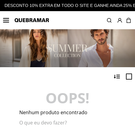
 O SITE E GANHE AINDA 25% EM CASHBACK EM TODAS AS COMP
OOPS!
Nenhum produto encontrado
O que eu devo fazer?