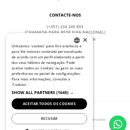
CONTACTE-NOS
(+351) 234 245 893
(CHAMADA PARA REDE FIXA NACIONAL)
×
APOIOCLIENTE@QUEBRAMAR.COM
Utilizamos 'cookies' para fins analíticos e
Dias úteis
PORTUGUESE
para lhe mostrar conteúdo personalizado
9:00 - 13:00; 14:00 - 18:00 (GMT)
de acordo com um perfil elaborado a partir
ENGLISH
dos seus hábitos de navegação. Pode
REDES SOCIAIS
aceitar todos os 'cookies' ou gerir as suas
preferências no painel de configurações.
Para mais informações, consulte a
'Cookies'.
MUDAR IDIOMA
SHOW ALL PARTNERS
(1645) →
ACEITAR TODOS OS COOKIES
RECUSAR
© 2025 QUEBRAMAR Todos os diretos reservados