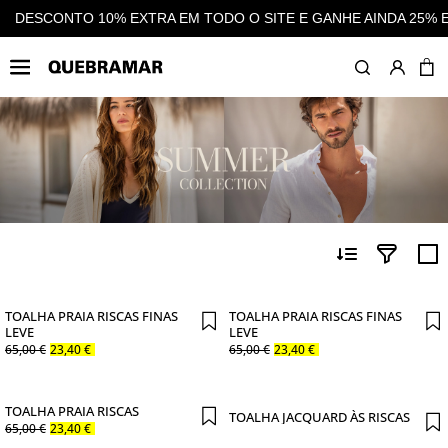
SITE E GANHE AINDA 25% EM CASHBACK EM TODAS AS COMPRA
HOMEM
ACESSÓRIOS
TOALHA PRAIA RISCAS FINAS
TOALHA PRAIA RISCAS FINAS
LEVE
LEVE
65
,
00
€
23
,
40
€
65
,
00
€
23
,
40
€
TOALHA PRAIA RISCAS
TOALHA JACQUARD ÀS RISCAS
65
,
00
€
23
,
40
€