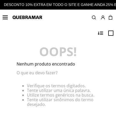
 O SITE E GANHE AINDA 25% EM CASHBACK EM TODAS AS COM
OOPS!
Nenhum produto encontrado
O que eu devo fazer?
Verifique os termos digitados.
Tente utilizar uma única palavra.
Utilize termos genéricos na busca.
Tente utilizar sinônimos do termo
desejado.