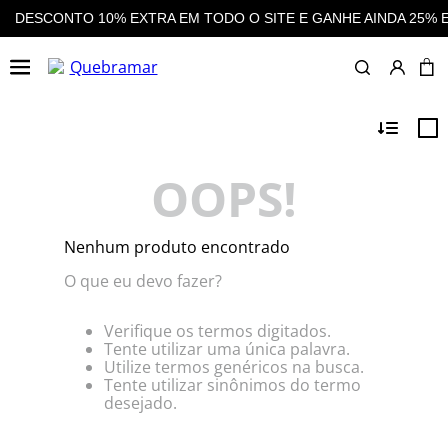
 O SITE E GANHE AINDA 25% EM CASHBACK EM TODAS AS COM
OOPS!
Nenhum produto encontrado
O que eu devo fazer?
Verifique os termos digitados.
Tente utilizar uma única palavra.
Utilize termos genéricos na busca.
Tente utilizar sinônimos do termo
desejado.