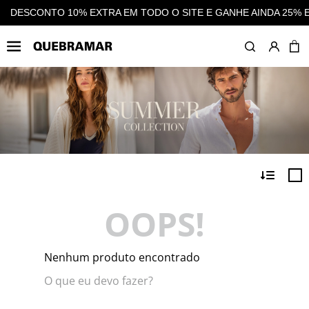
 SITE E GANHE AINDA 25% EM CASHBACK EM TODAS AS COMPR
OOPS!
Nenhum produto encontrado
O que eu devo fazer?