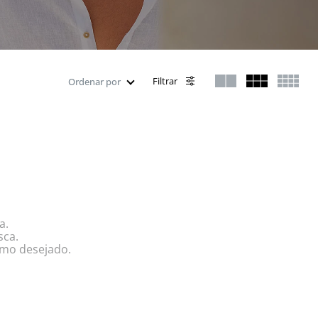
Filtrar
Ordenar por
a.
sca.
rmo desejado.