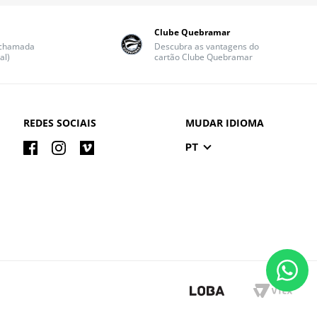
Clube Quebramar
(chamada
Descubra as vantagens do
al)
cartão Clube Quebramar
REDES SOCIAIS
MUDAR IDIOMA
PT