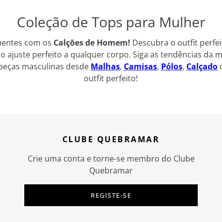
Coleção de Tops para Mulher
quentes com os
Calções de Homem!
Descubra o outfit perfe
 o ajuste perfeito a qualquer corpo. Siga as tendências d
s peças masculinas desde
Malhas
,
Camisas
,
Pólos
,
Calçado
outfit perfeito!
CLUBE QUEBRAMAR
Crie uma conta e torne-se membro do Clube
Quebramar
REGISTE-SE