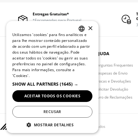
Entregas Gratuitas*
*Encomendas para Portugal
continental a partir de 50€
3
×
Utilizamos 'cookies' para fins analíticos e
PORTUGUESE
para lhe mostrar conteúdo personalizado
de acordo com um perfil elaborado a partir
ENGLISH
dos seus hábitos de navegação. Pode
QUEBRAMAR
AJUDA
aceitar todos os 'cookies' ou gerir as suas
preferências no painel de configurações.
História da Marca
Perguntas Frequentes
Para mais informações, consulte a
Política de Privacidade
Despesas de Envio
'Cookies'.
Localizador de Lojas
Trocas e Devoluções
SHOW ALL PARTNERS
(1645) →
Contactos
Solicitar Devolução
ACEITAR TODOS OS COOKIES
BLACK FRIDAY
Livro de Reclamações
RECUSAR
MOSTRAR DETALHES
© 2026 QUEBRAMAR Todos os direitos reservados