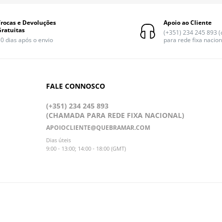
Trocas e Devoluções
Apoio ao Cliente
Gratuitas
(+351) 234 245 893 
0 dias após o envio
para rede fixa nacion
FALE CONNOSCO
(+351) 234 245 893
(CHAMADA PARA REDE FIXA NACIONAL)
APOIOCLIENTE@QUEBRAMAR.COM
Dias úteis
9:00 - 13:00; 14:00 - 18:00 (GMT)