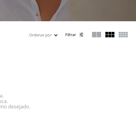
Filtrar
Ordenar por
a.
sca.
rmo desejado.