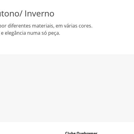
utono/ Inverno
por diferentes materiais, em várias cores.
o e elegância numa só peça.
Clube Quebramar