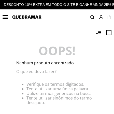
 O SITE E GANHE AINDA 25% EM CASHBACK EM TODAS AS COM
OOPS!
Nenhum produto encontrado
O que eu devo fazer?
Verifique os termos digitados.
Tente utilizar uma única palavra.
Utilize termos genéricos na busca.
Tente utilizar sinônimos do termo
desejado.