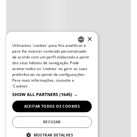
×
Utilizamos 'cookies' para fins analíticos e
PORTUGUESE
para lhe mostrar conteúdo personalizado
de acordo com um perfil elaborado a partir
ENGLISH
dos seus hábitos de navegação. Pode
aceitar todos os 'cookies' ou gerir as suas
preferências no painel de configurações.
Para mais informações, consulte a
'Cookies'.
SHOW ALL PARTNERS
(1645) →
ACEITAR TODOS OS COOKIES
RECUSAR
MOSTRAR DETALHES