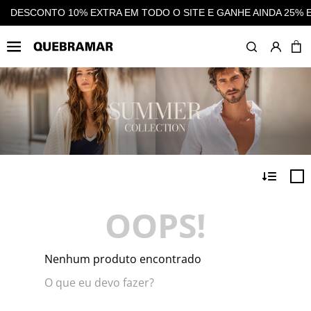
5% EM CASHBACK EM TODAS AS COMPRAS
DESCONTO 10% EXT
OOPS!
Nenhum produto encontrado
O que eu devo fazer?