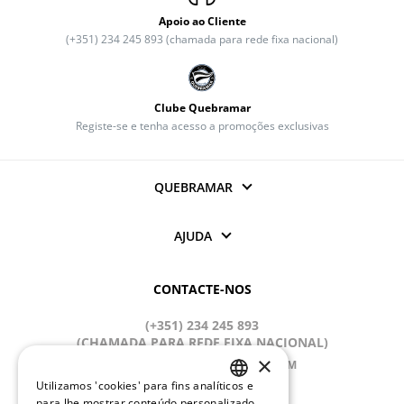
Apoio ao Cliente
(+351) 234 245 893 (chamada para rede fixa nacional)
Clube Quebramar
Registe-se e tenha acesso a promoções exclusivas
QUEBRAMAR
AJUDA
CONTACTE-NOS
(+351) 234 245 893
(CHAMADA PARA REDE FIXA NACIONAL)
×
APOIOCLIENTE@QUEBRAMAR.COM
Utilizamos 'cookies' para fins analíticos e
Dias úteis
PORTUGUESE
para lhe mostrar conteúdo personalizado
9:00 - 13:00; 14:00 - 18:00 (GMT)