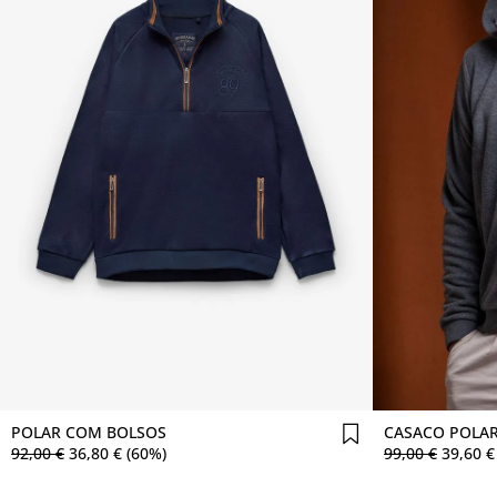
Comprar agora
POLAR COM BOLSOS
CASACO POLAR
92
,
00
€
36
,
80
€
(60%)
99
,
00
€
39
,
60
€