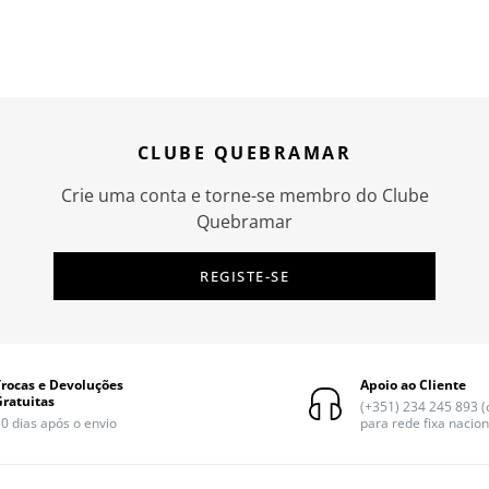
CLUBE QUEBRAMAR
Crie uma conta e torne-se membro do Clube
Quebramar
REGISTE-SE
Trocas e Devoluções
Apoio ao Cliente
Gratuitas
(+351) 234 245 893 
0 dias após o envio
para rede fixa nacion