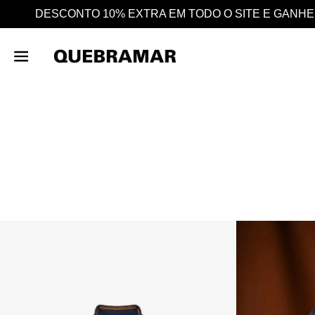
 SITE E GANHE AINDA 25% EM CASHBACK EM TODAS A