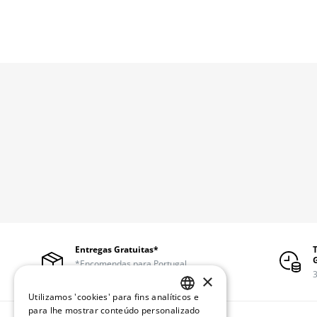
Entregas Gratuitas*
*Encomendas para Portugal
continental a partir de 50€
3
×
Utilizamos 'cookies' para fins analíticos e
PORTUGUESE
para lhe mostrar conteúdo personalizado