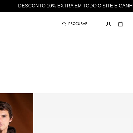
O SITE E GANHE AINDA 25% EM CASHBACK EM TODAS 
PROCURAR
POLAR COM CAPUZ E BOLSO
POLARES