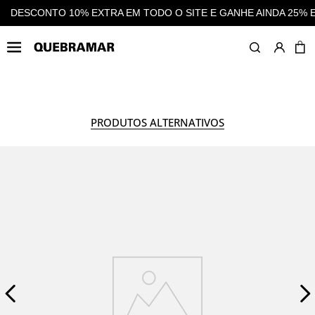
GANHE AINDA 25% EM CASHBACK EM TODAS AS COMPRAS
DE
HOMEM
COLEÇÃO
P
PRODUTOS ALTERNATIVOS