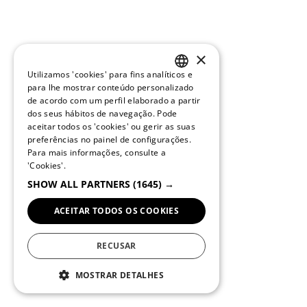
×
Utilizamos 'cookies' para fins analíticos e
PORTUGUESE
para lhe mostrar conteúdo personalizado
de acordo com um perfil elaborado a partir
ENGLISH
dos seus hábitos de navegação. Pode
aceitar todos os 'cookies' ou gerir as suas
preferências no painel de configurações.
Para mais informações, consulte a
'Cookies'.
SHOW ALL PARTNERS
(1645) →
ACEITAR TODOS OS COOKIES
RECUSAR
MOSTRAR DETALHES