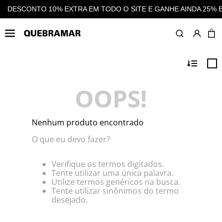
 O SITE E GANHE AINDA 25% EM CASHBACK EM TODAS AS COM
OOPS!
Nenhum produto encontrado
O que eu devo fazer?
Verifique os termos digitados.
Tente utilizar uma única palavra.
Utilize termos genéricos na busca.
Tente utilizar sinônimos do termo
desejado.