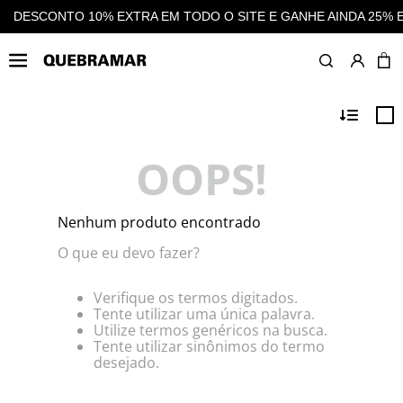
 O SITE E GANHE AINDA 25% EM CASHBACK EM TODAS AS COM
OOPS!
Nenhum produto encontrado
O que eu devo fazer?
Verifique os termos digitados.
Tente utilizar uma única palavra.
Utilize termos genéricos na busca.
Tente utilizar sinônimos do termo
desejado.