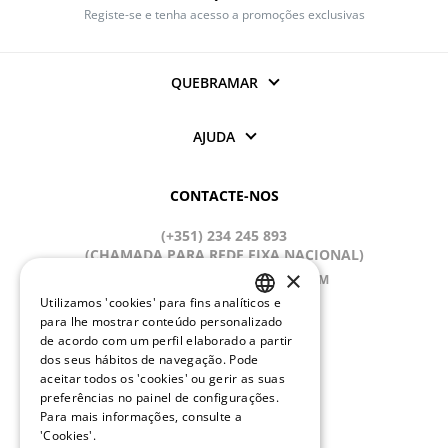
Registe-se e tenha acesso a promoções exclusivas
QUEBRAMAR
AJUDA
CONTACTE-NOS
(+351) 234 245 893
(CHAMADA PARA REDE FIXA NACIONAL)
×
APOIOCLIENTE@QUEBRAMAR.COM
Utilizamos 'cookies' para fins analíticos e
Dias úteis
PORTUGUESE
para lhe mostrar conteúdo personalizado
9:00 - 13:00; 14:00 - 18:00 (GMT)
de acordo com um perfil elaborado a partir
ENGLISH
dos seus hábitos de navegação. Pode
REDES SOCIAIS
aceitar todos os 'cookies' ou gerir as suas
preferências no painel de configurações.
Para mais informações, consulte a
'Cookies'.