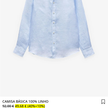
Comprar agora
CAMISA BÁSICA 100% LINHO
92
,
00
€
49
,
68
€
(40%+10%)