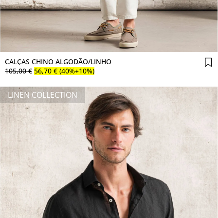
Comprar agora
CALÇAS CHINO ALGODÃO/LINHO
105
,
00
€
56
,
70
€
(40%+10%)
LINEN COLLECTION