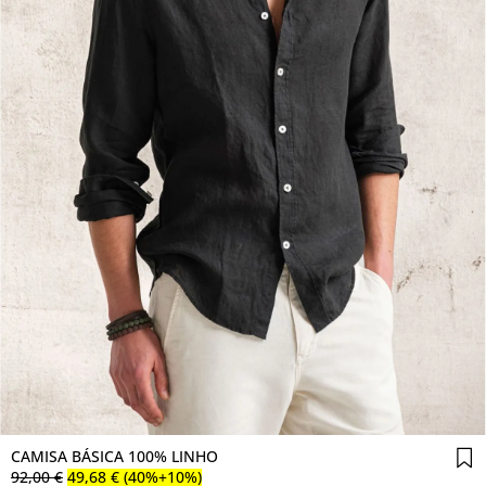
Comprar agora
CAMISA BÁSICA 100% LINHO
92
,
00
€
49
,
68
€
(40%+10%)