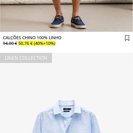
Comprar agora
CALÇÕES CHINO 100% LINHO
94
,
00
€
50
,
76
€
(40%+10%)
LINEN COLLECTION