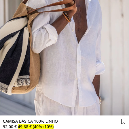
Comprar agora
CAMISA BÁSICA 100% LINHO
92
,
00
€
49
,
68
€
(40%+10%)