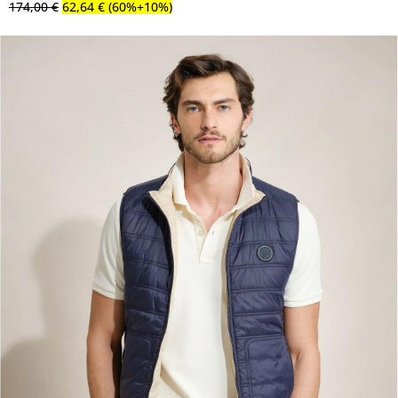
174
,
00
€
62
,
64
€
(60%+10%)