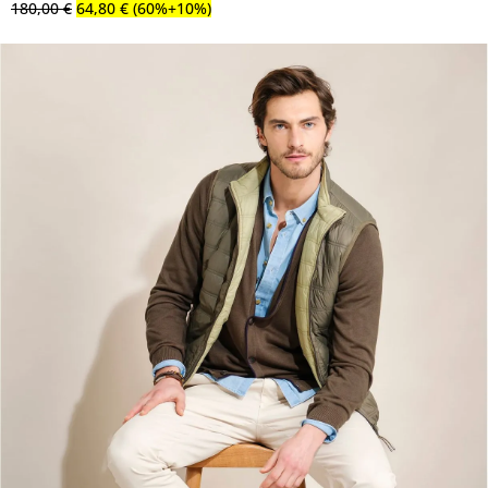
180
,
00
€
64
,
80
€
(60%+10%)