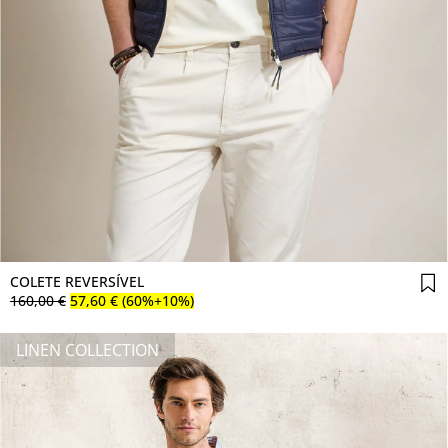
Comprar agora
COLETE REVERSÍVEL
160
,
00
€
57
,
60
€
(60%+10%)
LINEN COLLECTION