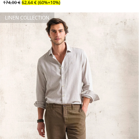
174
,
00
€
62
,
64
€
(60%+10%)
LINEN COLLECTION