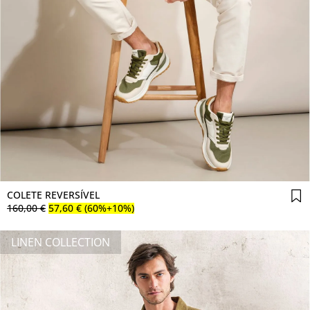
Comprar agora
COLETE REVERSÍVEL
160
,
00
€
57
,
60
€
(60%+10%)
LINEN COLLECTION