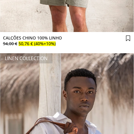
Comprar agora
CALÇÕES CHINO 100% LINHO
94
,
00
€
50
,
76
€
(40%+10%)
LINEN COLLECTION