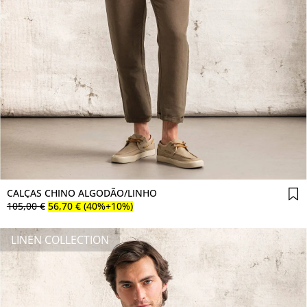
Comprar agora
CALÇAS CHINO ALGODÃO/LINHO
105
,
00
€
56
,
70
€
(40%+10%)
LINEN COLLECTION