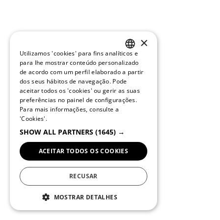
×
Utilizamos 'cookies' para fins analíticos e
PORTUGUESE
para lhe mostrar conteúdo personalizado
de acordo com um perfil elaborado a partir
ENGLISH
dos seus hábitos de navegação. Pode
aceitar todos os 'cookies' ou gerir as suas
preferências no painel de configurações.
Para mais informações, consulte a
'Cookies'.
SHOW ALL PARTNERS
(1645) →
ACEITAR TODOS OS COOKIES
RECUSAR
MOSTRAR DETALHES