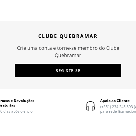
CLUBE QUEBRAMAR
Crie uma conta e torne-se membro do Clube
Quebramar
REGISTE-SE
Trocas e Devoluções
Apoio ao Cliente
Gratuitas
(+351) 234 245 893 
0 dias após o envio
para rede fixa nacion