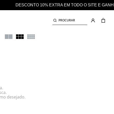
DO O SITE E GANHE AINDA 25% EM CASHBACK EM TOD
PROCURAR
a.
sca.
rmo desejado.