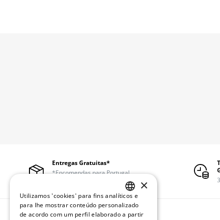
Entregas Gratuitas*
*Encomendas para Portugal
continental a partir de 50€
3
×
Utilizamos 'cookies' para fins analíticos e
PORTUGUESE
para lhe mostrar conteúdo personalizado
de acordo com um perfil elaborado a partir