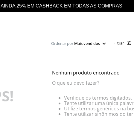
S AS COMPRAS
DESCONTO 10% EXTRA EM TO
Filtrar
Ordenar por
Mais vendidos
Nenhum produto encontrado
O que eu devo fazer?
S!
Verifique os termos digitados.
Tente utilizar uma única palavr
Utilize termos genéricos na bu
Tente utilizar sinônimos do te