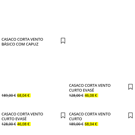
CASACO CORTA VENTO
BÁSICO COM CAPUZ
CASACO CORTA VENTO
CURTO EVASÉ
189
,
00
€
68
,
04
€
128
,
00
€
46
,
08
€
CASACO CORTA VENTO
CASACO CORTA VENTO
CURTO EVASÉ
CURTO
128
,
00
€
46
,
08
€
189
,
00
€
68
,
04
€