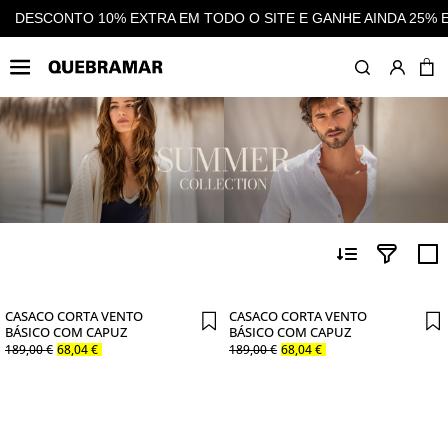
HE AINDA 25% EM CASHBACK EM TODAS AS COMPRAS
DESCON
MULHER
COLEÇÃO
C
CASACO CORTA VENTO
CASACO CORTA VENTO
BÁSICO COM CAPUZ
BÁSICO COM CAPUZ
189
,
00
€
68
,
04
€
189
,
00
€
68
,
04
€