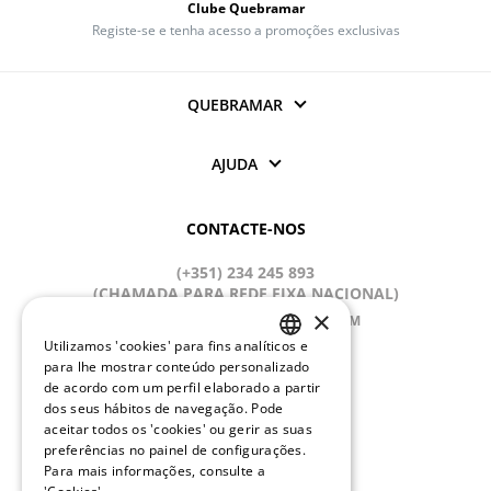
Clube Quebramar
Registe-se e tenha acesso a promoções exclusivas
QUEBRAMAR
AJUDA
CONTACTE-NOS
(+351) 234 245 893
(CHAMADA PARA REDE FIXA NACIONAL)
×
APOIOCLIENTE@QUEBRAMAR.COM
Utilizamos 'cookies' para fins analíticos e
Dias úteis
PORTUGUESE
para lhe mostrar conteúdo personalizado
9:00 - 13:00; 14:00 - 18:00 (GMT)
de acordo com um perfil elaborado a partir
ENGLISH
dos seus hábitos de navegação. Pode
REDES SOCIAIS
aceitar todos os 'cookies' ou gerir as suas
preferências no painel de configurações.
Para mais informações, consulte a