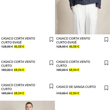
CASACO CORTA VENTO
CASACO CORTA VENTO
CURTO EVASÉ
CURTO EVASÉ
128
,
00
€
46
,
08
€
128
,
00
€
46
,
08
€
CASACO CORTA VENTO
CASACO CORTA VENTO
CURTO
CURTO
189
,
00
€
68
,
04
€
189
,
00
€
68
,
04
€
CASACO CORTA VENTO
CASACO DE GANGA CURTO
CURTO
189
,
00
€
68
,
04
€
119
,
00
€
42
,
84
€