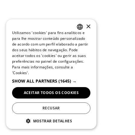
×
Utilizamos 'cookies' para fins analíticos e
PORTUGUESE
para lhe mostrar conteúdo personalizado
de acordo com um perfil elaborado a partir
ENGLISH
dos seus hábitos de navegação. Pode
aceitar todos os 'cookies' ou gerir as suas
preferências no painel de configurações.
Para mais informações, consulte a
'Cookies'.
SHOW ALL PARTNERS
(1645) →
ACEITAR TODOS OS COOKIES
RECUSAR
MOSTRAR DETALHES