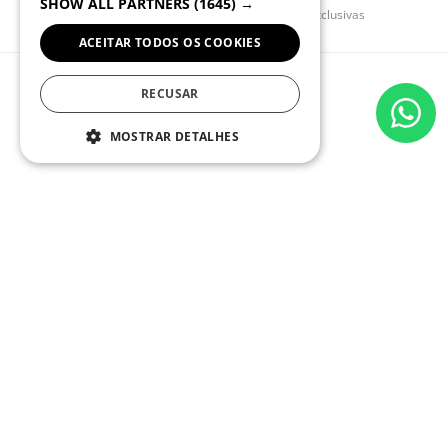
SHOW ALL PARTNERS
(1645) →
Registe-se e tenha acesso a promoções exclusivas
ACEITAR TODOS OS COOKIES
QUEBRAMAR
RECUSAR
AJUDA
MOSTRAR DETALHES
CONTACTE-NOS
(+351) 234 245 893
(CHAMADA PARA REDE FIXA NACIONAL)
APOIOCLIENTE@QUEBRAMAR.COM
Dias úteis
9:00 - 13:00; 14:00 - 18:00 (GMT)
REDES SOCIAIS