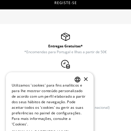
REGISTE-SE
Entregas Gratuitas*
*Encomendas para Portugal e Ilhas a partir de 50€
Trocas e Devoluções Gratuitas
×
30 dias após o envio
Utilizamos 'cookies' para fins analíticos e
PORTUGUESE
para lhe mostrar conteúdo personalizado
de acordo com um perfil elaborado a partir
ENGLISH
Apoio ao Cliente
dos seus hábitos de navegação. Pode
(+351) 234 245 893 (chamada para rede fixa nacional)
aceitar todos os 'cookies' ou gerir as suas
preferências no painel de configurações.
Para mais informações, consulte a
'Cookies'.
Clube Quebramar