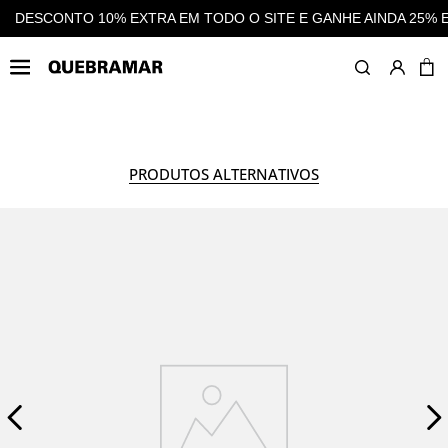
 SITE E GANHE AINDA 25% EM CASHBACK EM TODAS AS COMPR
MULHER
COLEÇÃO
C
PRODUTOS ALTERNATIVOS