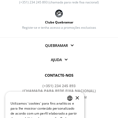
(+351) 234 245 893 (chamada para rede fixa nacional)
Clube Quebramar
Registe-se e tenha acesso a promoções exclusivas
QUEBRAMAR
AJUDA
CONTACTE-NOS
(+351) 234 245 893
(CHAMADA PARA REDE FIXA NACIONAL)
×
APOIOCLIENTE@QUEBRAMAR.COM
Utilizamos 'cookies' para fins analíticos e
Dias úteis
PORTUGUESE
para lhe mostrar conteúdo personalizado
9:00 - 13:00; 14:00 - 18:00 (GMT)
de acordo com um perfil elaborado a partir
ENGLISH