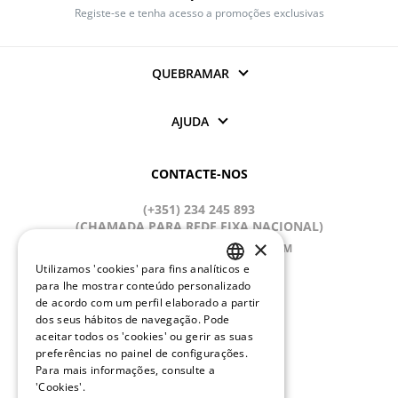
Registe-se e tenha acesso a promoções exclusivas
QUEBRAMAR
AJUDA
CONTACTE-NOS
(+351) 234 245 893
(CHAMADA PARA REDE FIXA NACIONAL)
×
APOIOCLIENTE@QUEBRAMAR.COM
Utilizamos 'cookies' para fins analíticos e
Dias úteis
PORTUGUESE
para lhe mostrar conteúdo personalizado
9:00 - 13:00; 14:00 - 18:00 (GMT)
de acordo com um perfil elaborado a partir
ENGLISH
dos seus hábitos de navegação. Pode
REDES SOCIAIS
aceitar todos os 'cookies' ou gerir as suas
preferências no painel de configurações.
Para mais informações, consulte a
'Cookies'.