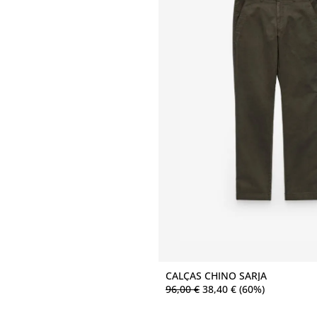
Comprar agora
CALÇAS CHINO SARJA
96
,
00
€
38
,
40
€
(60%)