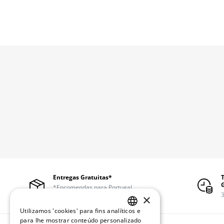
Entregas Gratuitas*
*Encomendas para Portugal
continental a partir de 50€
3
×
Utilizamos 'cookies' para fins analíticos e
PORTUGUESE
para lhe mostrar conteúdo personalizado