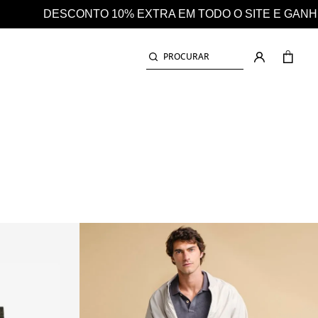
O O SITE E GANHE AINDA 25% EM CASHBACK EM TODA
PROCURAR
CALÇÕES CHINO EM SARJINHA
OLEÇÃO
CALÇAS E CALÇÕES