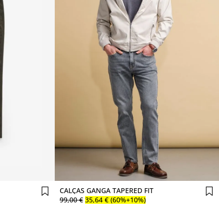
Comprar agora
CALÇAS GANGA TAPERED FIT
99
,
00
€
35
,
64
€
(60%+10%)