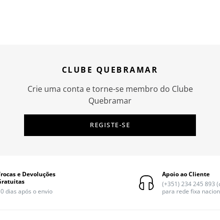
CLUBE QUEBRAMAR
Crie uma conta e torne-se membro do Clube
Quebramar
REGISTE-SE
Trocas e Devoluções
Apoio ao Cliente
Gratuitas
(+351) 234 245 893 
0 dias após o envio
para rede fixa nacion