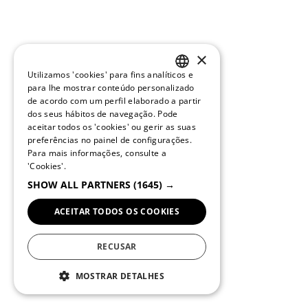
×
Utilizamos 'cookies' para fins analíticos e
PORTUGUESE
para lhe mostrar conteúdo personalizado
de acordo com um perfil elaborado a partir
ENGLISH
dos seus hábitos de navegação. Pode
aceitar todos os 'cookies' ou gerir as suas
preferências no painel de configurações.
Para mais informações, consulte a
'Cookies'.
SHOW ALL PARTNERS
(1645) →
ACEITAR TODOS OS COOKIES
RECUSAR
MOSTRAR DETALHES