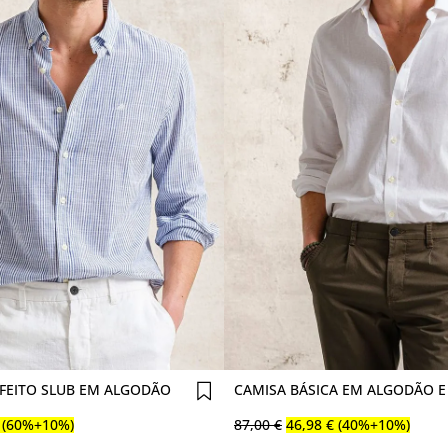
Comprar agora
Comprar agora
FEITO SLUB EM ALGODÃO
CAMISA BÁSICA EM ALGODÃO E
(60%+10%)
87
,
00
€
46
,
98
€
(40%+10%)