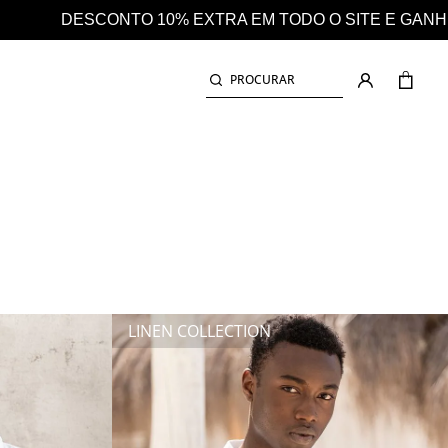
O O SITE E GANHE AINDA 25% EM CASHBACK EM TODA
PROCURAR
CAMISA BÁSICA EM POPELINA SLIM FIT
CAMISAS
LINEN COLLECTION