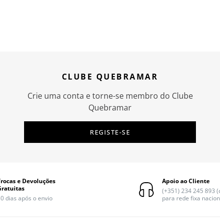
CLUBE QUEBRAMAR
Crie uma conta e torne-se membro do Clube
Quebramar
REGISTE-SE
Trocas e Devoluções
Apoio ao Cliente
Gratuitas
(+351) 234 245 893 
0 dias após o envio
para rede fixa nacion