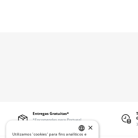
Entregas Gratuitas*
*Encomendas para Portugal
continental a partir de 50€
3
×
Utilizamos 'cookies' para fins analíticos e