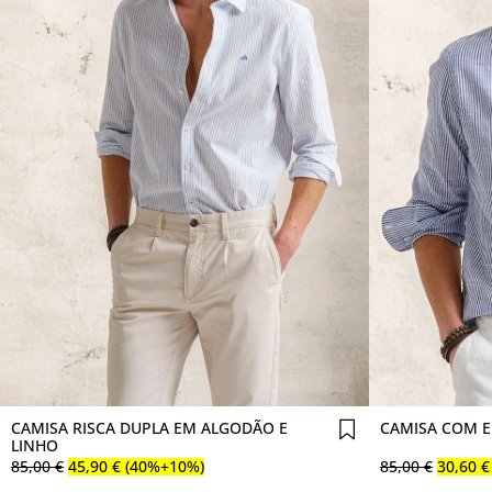
Comprar agora
CAMISA RISCA DUPLA EM ALGODÃO E
CAMISA COM E
LINHO
85
,
00
€
45
,
90
€
(40%+10%)
85
,
00
€
30
,
60
€