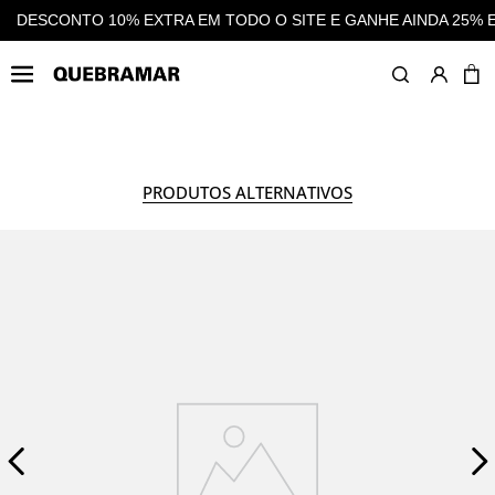
O SITE E GANHE AINDA 25% EM CASHBACK EM TODAS AS COMP
OUTLET
MULHER
CAM
PRODUTOS ALTERNATIVOS