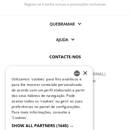
Registe-se e tenha acesso a promoções exclusivas
QUEBRAMAR
AJUDA
CONTACTE-NOS
(+351) 234 245 893
×
(CHAMADA PARA REDE FIXA NACIONAL)
Utilizamos 'cookies' para fins analíticos e
APOIOCLIENTE@QUEBRAMAR.COM
PORTUGUESE
para lhe mostrar conteúdo personalizado
Dias úteis
de acordo com um perfil elaborado a partir
9:00 - 13:00; 14:00 - 18:00 (GMT)
ENGLISH
dos seus hábitos de navegação. Pode
aceitar todos os 'cookies' ou gerir as suas
preferências no painel de configurações.
REDES SOCIAIS
Para mais informações, consulte a
'Cookies'.
SHOW ALL PARTNERS
(1645) →