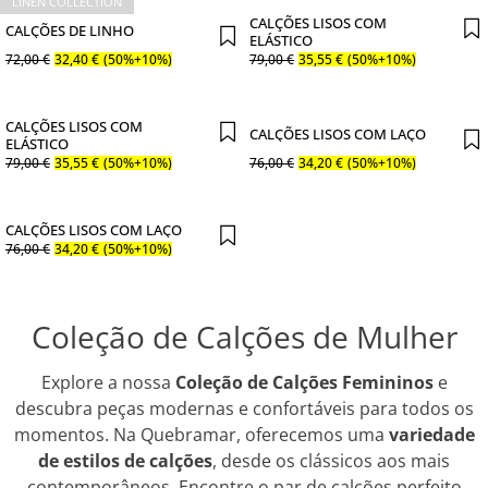
LINEN COLLECTION
CALÇÕES LISOS COM
CALÇÕES DE LINHO
ELÁSTICO
72
,
00
€
32
,
40
€
(50%+10%)
79
,
00
€
35
,
55
€
(50%+10%)
CALÇÕES LISOS COM
CALÇÕES LISOS COM LAÇO
ELÁSTICO
79
,
00
€
35
,
55
€
(50%+10%)
76
,
00
€
34
,
20
€
(50%+10%)
CALÇÕES LISOS COM LAÇO
76
,
00
€
34
,
20
€
(50%+10%)
Coleção de Calções de Mulher
Explore a nossa
Coleção de Calções Femininos
e
descubra peças modernas e confortáveis para todos os
momentos. Na Quebramar, oferecemos uma
variedade
de estilos de calções
, desde os clássicos aos mais
contemporâneos. Encontre o par de calções perfeito