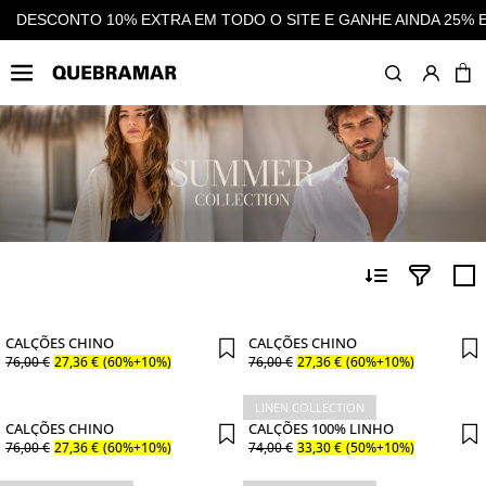
DO O SITE E GANHE AINDA 25% EM CASHBACK EM TODAS AS C
MULHER
COLEÇÃO
C
CALÇÕES CHINO
CALÇÕES CHINO
76
,
00
€
27
,
36
€
(60%+10%)
76
,
00
€
27
,
36
€
(60%+10%)
LINEN COLLECTION
CALÇÕES CHINO
CALÇÕES 100% LINHO
76
,
00
€
27
,
36
€
(60%+10%)
74
,
00
€
33
,
30
€
(50%+10%)