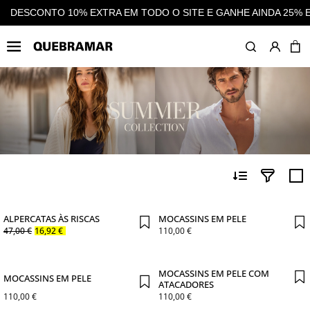
 O SITE E GANHE AINDA 25% EM CASHBACK EM TODAS AS COMP
OUTLET
HOMEM
CA
ALPERCATAS ÀS RISCAS
MOCASSINS EM PELE
47
,
00
€
16
,
92
€
110
,
00
€
MOCASSINS EM PELE COM
MOCASSINS EM PELE
ATACADORES
110
,
00
€
110
,
00
€