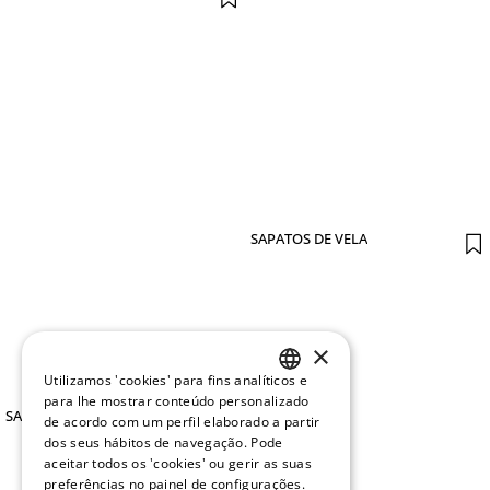
SAPATOS DE VELA
×
Utilizamos 'cookies' para fins analíticos e
PORTUGUESE
para lhe mostrar conteúdo personalizado
SAPATOS DE VELA
de acordo com um perfil elaborado a partir
ENGLISH
dos seus hábitos de navegação. Pode
aceitar todos os 'cookies' ou gerir as suas
preferências no painel de configurações.