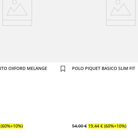
Comprar agora
Comprar agora
ITO OXFORD MELANGE
POLO PIQUET BASICO SLIM FIT
(60%+10%)
54
,
00
€
19
,
44
€
(60%+10%)