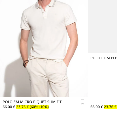
POLO COM EFE
Comprar agora
POLO EM MICRO PIQUET SLIM FIT
66
,
00
€
23
,
76
€
(60%+10%)
66
,
00
€
23
,
76
€