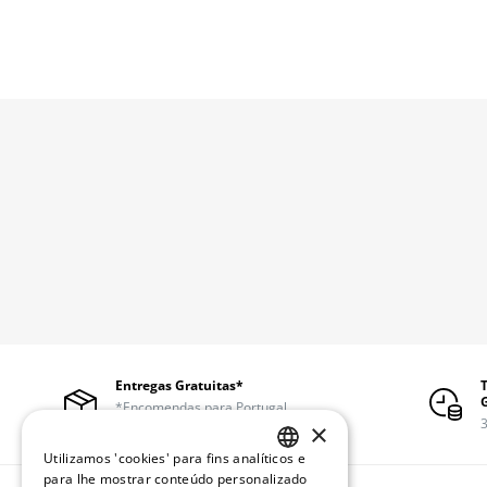
Entregas Gratuitas*
*Encomendas para Portugal
continental a partir de 50€
3
×
Utilizamos 'cookies' para fins analíticos e
PORTUGUESE
para lhe mostrar conteúdo personalizado