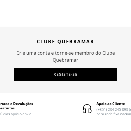
CLUBE QUEBRAMAR
Crie uma conta e torne-se membro do Clube
Quebramar
REGISTE-SE
Trocas e Devoluções
Apoio ao Cliente
Gratuitas
(+351) 234 245 893 
0 dias após o envio
para rede fixa nacion