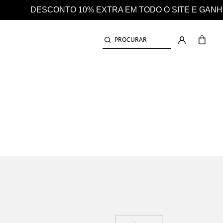
E E GANHE AINDA 25% EM CASHBACK EM TODAS AS CO
PROCURAR
POLO COM EFEITO OXFORD MELANGE
POLOS