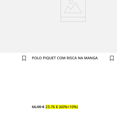
Comprar agora
POLO PIQUET COM RISCA NA MANGA
66
,
00
€
23
,
76
€
(60%+10%)