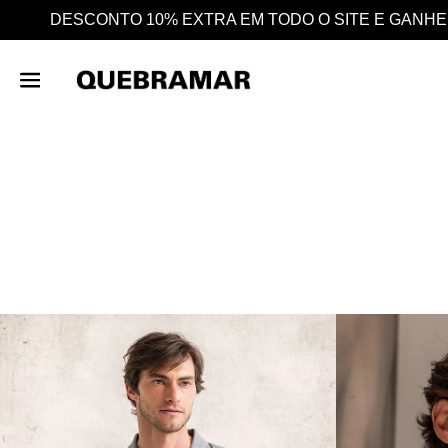
 O SITE E GANHE AINDA 25% EM CASHBACK EM TODAS