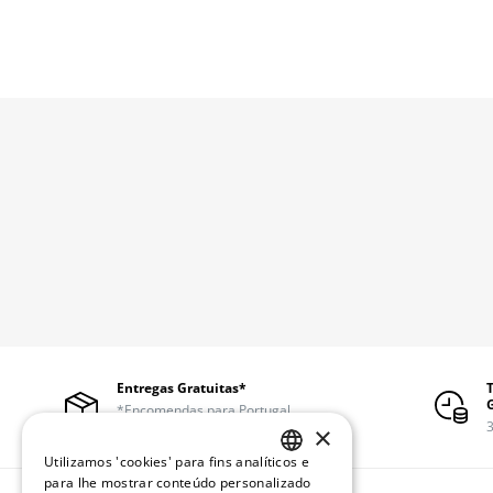
Entregas Gratuitas*
*Encomendas para Portugal
continental a partir de 50€
3
×
Utilizamos 'cookies' para fins analíticos e
PORTUGUESE
para lhe mostrar conteúdo personalizado