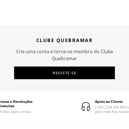
CLUBE QUEBRAMAR
Crie uma conta e torne-se membro do Clube
Quebramar
REGISTE-SE
Trocas e Devoluções
Apoio ao Cliente
Gratuitas
(+351) 234 245 893 
0 dias após o envio
para rede fixa nacion