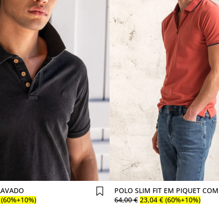
Comprar agora
Comprar agora
LAVADO
POLO SLIM FIT EM PIQUET CO
(60%+10%)
64
,
00
€
23
,
04
€
(60%+10%)