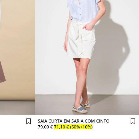
Comprar agora
SAIA CURTA EM SARJA COM CINTO
79
,
00
€
71
,
10
€
(60%+10%)