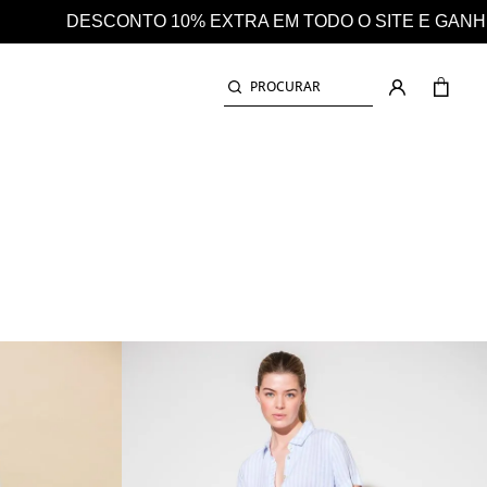
 O SITE E GANHE AINDA 25% EM CASHBACK EM TODAS 
PROCURAR
SAIA DE GANGA COM CINTO
AIAS