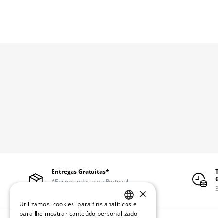
Entregas Gratuitas*
*Encomendas para Portugal
continental a partir de 50€
3
×
Utilizamos 'cookies' para fins analíticos e
PORTUGUESE
para lhe mostrar conteúdo personalizado