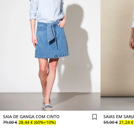
Comprar agora
SAIA DE GANGA COM CINTO
SAIAS EM SARJ
79
,
00
€
28
,
44
€
(60%+10%)
59
,
00
€
21
,
24
€