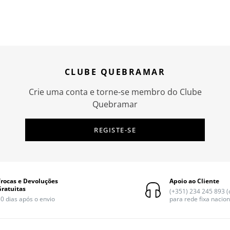
CLUBE QUEBRAMAR
Crie uma conta e torne-se membro do Clube
Quebramar
REGISTE-SE
Trocas e Devoluções
Apoio ao Cliente
Gratuitas
(+351) 234 245 893 
0 dias após o envio
para rede fixa nacion