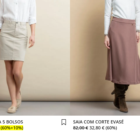
Comprar agora
Comprar agora
A 5 BOLSOS
SAIA COM CORTE EVASÉ
(60%+10%)
82
,
00
€
32
,
80
€
(60%)