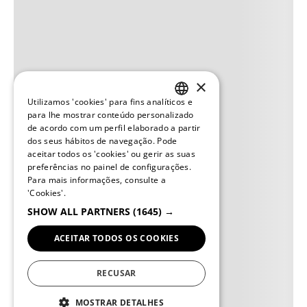
×
Utilizamos 'cookies' para fins analíticos e
PORTUGUESE
para lhe mostrar conteúdo personalizado
de acordo com um perfil elaborado a partir
ENGLISH
dos seus hábitos de navegação. Pode
aceitar todos os 'cookies' ou gerir as suas
preferências no painel de configurações.
Para mais informações, consulte a
'Cookies'.
SHOW ALL PARTNERS
(1645) →
ACEITAR TODOS OS COOKIES
RECUSAR
MOSTRAR DETALHES