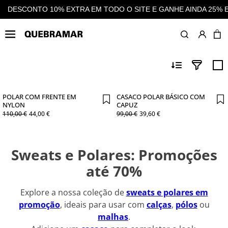
DA 25% EM CASHBACK EM TODAS AS COMPRAS
DESCONTO 10%
SWEATS E POLARES HOMEM
POLAR COM FRENTE EM
CASACO POLAR BÁSICO COM
NYLON
CAPUZ
110
,
00
€
44
,
00
€
99
,
00
€
39
,
60
€
Sweats e Polares: Promoções
até 70%
Explore a nossa coleção de
sweats e polares em
promoção
, ideais para usar com
calças
,
pólos
ou
malhas
.